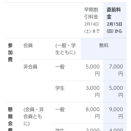
早期割
直前料
引料金
金
2月14日
2月15日
(土) まで
(日) から
会員
(一般・学
無料
参
生ともに)
加
費
非会員
一般
5,000
7,000
円
円
学生
3,000
5,000
円
円
(会員・非
一般
8,000
9,000
懇
会員とも
円
円
親
に)
会
学生
2,000
4,000
費