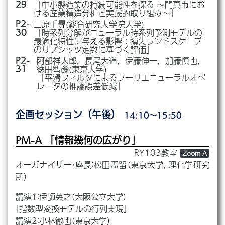
「中小製造業の持続可能性を探る ～門真市にお
29
ける産業構造分析と実践的取り組み～」
三原千尋(総合研究大学院大学)
P2-
「時系列分解がニューラル時系列予測モデルの
30
最適化特性に与える影響：損失ランドスケープ
のリプシッツ定数に基づく評価」
阿部祥太郎，長尾大道，伊藤伸一，加藤慎也，
P2-
徳田智磯(東京大学)
31
「平滑フィルタによるフーリエニューラルオペ
レータの推論誤差低減」
企画セッション（午後）
14:10～15:50
PM-A
「情報幾何の広がり」
RY103教室
Zoom A
オーガナイザー・座長：松田孟留（東京大学, 理化学研究
所）
講演1：伊師英之（大阪公立大学）
「指数型変換モデルの行列実現」
講演2：小林徹也（東京大学）