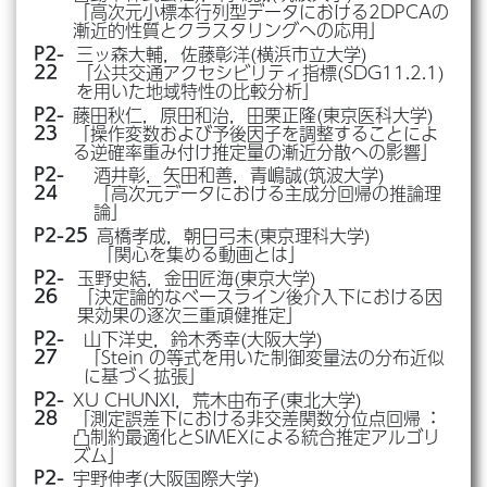
「高次元小標本行列型データにおける2DPCAの
漸近的性質とクラスタリングへの応用」
三ッ森大輔，佐藤彰洋(横浜市立大学)
P2-
「公共交通アクセシビリティ指標(SDG11.2.1)
22
を用いた地域特性の比較分析」
藤田秋仁，原田和治，田栗正隆(東京医科大学)
P2-
「操作変数および予後因子を調整することによ
23
る逆確率重み付け推定量の漸近分散への影響」
酒井彰，矢田和善，青嶋誠(筑波大学)
P2-
「高次元データにおける主成分回帰の推論理
24
論」
高橋孝成，朝日弓未(東京理科大学)
P2-25
「関心を集める動画とは」
玉野史結，金田匠海(東京大学)
P2-
「決定論的なベースライン後介入下における因
26
果効果の逐次三重頑健推定」
山下洋史，鈴木秀幸(大阪大学)
P2-
「Stein の等式を用いた制御変量法の分布近似
27
に基づく拡張」
XU CHUNXI，荒木由布子(東北大学)
P2-
「測定誤差下における非交差関数分位点回帰︓
28
凸制約最適化とSIMEXによる統合推定アルゴリ
ズム」
宇野伸孝(大阪国際大学)
P2-