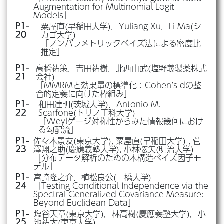
Augmentation for Multinomial Logit
Models」
粟屋直(早稲田大学)，Yuliang Xu，Li Ma(シ
P1-
カゴ大学)
20
「ノンパラメトリックベイズ法による密度比
推定」
高橋祐策，吉田祐樹，北西由武(塩野義製薬株式
P1-
会社)
21
「MMRMと効果量の標準化：Cohen’s dの整
合的定義に向けた枠組み」
和田達明(茨城大学)，Antonio M.
P1-
Scarfone(トリノ工科大学)
22
「Weylゲージ対称性からみた情報幾何におけ
る勾配流」
佐々木景友(東京大学), 粟屋直(早稲田大学) , 菅
P1-
澤翔之助(慶應義塾大学), 小林弦矢(明治大学)
23
「分布データ解析のための木構造ベイズ因子モ
デル」
宮崎隆之介，植松良公(一橋大学)
P1-
「Testing Conditional Independence via the
24
Spectral Generalized Covariance Measure:
Beyond Euclidean Data」
塩谷天章(東京大学)，林高樹(慶應義塾大学)，小
P1-
池祐太(東京大学)
25