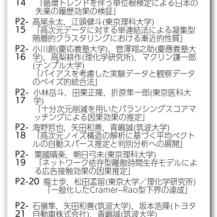
「循環トレンドを伴う単位根検定による日本の
14
失業の履歴効果の検証」
髙尾永太，江頭健斗(東京理科大学)
P2-
「高次元データに対する単連結法による凝集型
15
階層的クラスタリングにおける漸近的性質」
小川創(慶応義塾大学)，菅澤翔之助(慶應義塾大
P2-
学)，高梨耕作(理化学研究所)，マクリン謙一郎
16
(テンプル大学)
「バイアスを考慮した実験データと観察データ
のベイズ的統合法」
小林岳斗，田栗正隆，折原隼一郎(東京医科大
P2-
学)
17
「十分次元削減を用いたバランシングスコアマ
ッチングによる因果効果の推定」
海野哲也，矢田和善，青嶋誠(筑波大学)
P2-
「高次元ノイズ構造の解析に基づく平均ベクト
18
ルの自動スパース推定と判別分析への展開」
粟國晴楽，朝日弓未(東京理科大学)
P2-
「ネットワーク依存型離散時間生存モデルによ
19
る広告接触効果の因果推定」
福士歩，松田孟留(東京大学／理化学研究所)
P2-20
「一般化したCramér--Rao型下界の達成」
石嶺隼，矢田和善(筑波大学)，坂本浩隆(トヨタ
P2-
自動車株式会社)，青嶋誠(筑波大学)
21