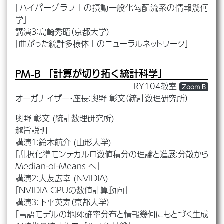
「ハイパーグラフ上の摂動一般化勾配流系の情報幾何
学」
講演3：島崎秀昭（京都大学）
「曲がった統計多様体上のニューラルネットワーク」
PM-B
「計算が切り拓く統計科学」
RY104教室
Zoom B
オーガナイザー・座長：奥野 彰文（統計数理研究所）
奥野 彰文 (統計数理研究所)
趣旨説明
講演1：鈴木航介 (山形大学)
「乱択化準モンテカルロ数値積分の理論と進展：分散から
Median-of-Means へ」
講演2：大友広幸 (NVIDIA)
「NVIDIA GPUの数値計算動向」
講演3：下平英寿（京都大学）
「言語モデルの地図：確率分布と情報幾何にもとづく生成