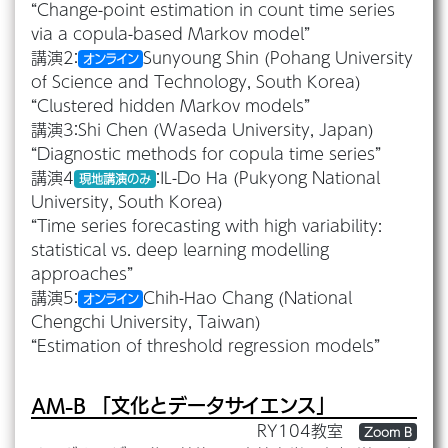
“Change-point estimation in count time series
via a copula-based Markov model”
講演2：
Sunyoung Shin (Pohang University
オンライン
of Science and Technology, South Korea)
“Clustered hidden Markov models”
講演3：Shi Chen (Waseda University, Japan)
“Diagnostic methods for copula time series”
講演4
：IL-Do Ha (Pukyong National
現地講演のみ
University, South Korea)
“Time series forecasting with high variability:
statistical vs. deep learning modelling
approaches”
講演5：
Chih-Hao Chang (National
オンライン
Chengchi University, Taiwan)
“Estimation of threshold regression models”
AM-B
「⽂化とデータサイエンス」
RY104教室
Zoom B