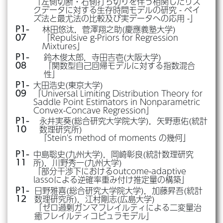
「左側切断・右側打ち切りを伴う相関したリス
クデータに対する生存時間モデルの研究 - ベイ
ズ法と最尤法の比較及び実データへの応用 -」
林田悠汰，菅澤翔之助(慶應義塾大学)
P1-
「Repulsive g-Priors for Regression
07
Mixtures」
鈴木俊太郎，寺田吉壱(大阪大学)
P1-
「関数型自己回帰モデルに対する指数混合
08
性」
大田浩史(東京大学)
P1-
「Universal Limiting Distribution Theory for
09
Saddle Point Estimators in Nonparametric
Convex-Concave Regression」
永井実葵(総合研究大学院大学)，矢野恵佑(統計
P1-
数理研究所)
10
「Stein's method of moments の幾何」
中島聡史(九州大学)，岡崎彰良(統計数理研究
P1-
所)，川野秀一(九州大学)
11
「部分干渉下におけるoutcome-adaptive
lassoによる逆確率重み付け推定量の構築」
日野雅喜(総合研究大学院大学)，加藤昇吾(統計
P1-
数理研究所)，江村剛志(広島大学)
12
「ゼロ過剰ガンマフレイルティによる二変量治
癒フレイルティコピュラモデル」