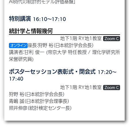
AI時代の統計的モデル評価基盤」
特別講演
16:10～17:10
統計学と情報幾何
地下1階 RY地1教室
Zoom C
座長：狩野 裕（日本統計学会会長）
オンライン
講演者：甘利 俊一 (帝京大学 特任教授 / 理化学研究所
栄誉研究員)
ポスターセッション表彰式・閉会式
17:20～
17:40
地下1階 RY地1教室
Zoom C
狩野 裕（日本統計学会会長）
青嶋 誠（日本統計学会理事長）
照井伸彦（統計検定センター長）