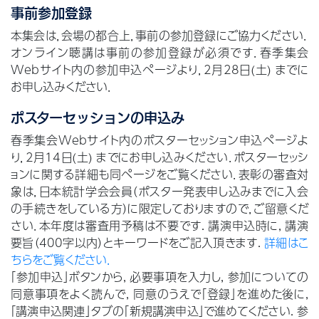
事前参加登録
本集会は，会場の都合上，事前の参加登録にご協力ください．
オンライン聴講は事前の参加登録が必須です．春季集会
Webサイト内の参加申込ページより，2月28日(土) までに
お申し込みください．
ポスターセッションの申込み
春季集会Webサイト内のポスターセッション申込ページよ
り，2月14日(土) までにお申し込みください．ポスターセッシ
ョンに関する詳細も同ページをご覧ください．表彰の審査対
象は，日本統計学会会員（ポスター発表申し込みまでに入会
の手続きをしている方）に限定しておりますので，ご留意くだ
さい．本年度は審査用予稿は不要です. 講演申込時に, 講演
要旨（400字以内）とキーワードをご記入頂きます.
詳細はこ
ちらをご覧ください．
「参加申込」ボタンから, 必要事項を入力し, 参加についての
同意事項をよく読んで, 同意のうえで「登録」を進めた後に,
「講演申込関連」タブの「新規講演申込」で進めてください. 参