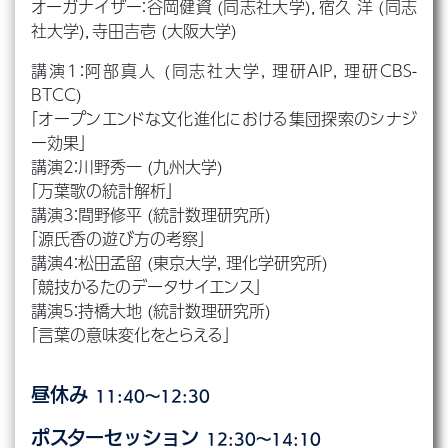
オーガナイザー：⾕岡健資 (同志社大学)，宿久 洋 (同志
社大学)，寺⽥吉壱 (大阪大学)
講演1：阿部真人 (同志社大学, 理研AIP, 理研CBS-
BTCC)
「オープンエンドな文化進化における集団探索のシナジ
ー効果」
講演2：川野秀一 (九州大学)
「万葉歌の統計解析」
講演3：間野修平 (統計数理研究所)
「源氏香の遊び方の考察」
講演4：松田孟留 (東京大学, 理化学研究所)
「競技かるたのデータサイエンス」
講演5：持橋大地 (統計数理研究所)
「言葉の意味変化をとらえる」
昼休み
11:40〜12:30
ポスターセッション
12:30～14:10