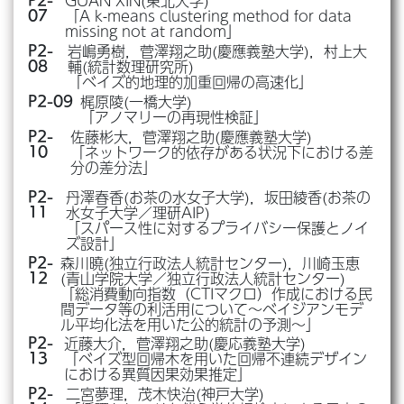
GUAN XIN(東北大学)
P2-
「A k-means clustering method for data
07
missing not at random」
岩嶋勇樹，菅澤翔之助(慶應義塾大学)，村上大
P2-
輔(統計数理研究所)
08
「ベイズ的地理的加重回帰の高速化」
梶原陵(一橋大学)
P2-09
「アノマリーの再現性検証」
佐藤彬大，菅澤翔之助(慶應義塾大学)
P2-
「ネットワーク的依存がある状況下における差
10
分の差分法」
丹澤春香(お茶の水女子大学)，坂田綾香(お茶の
P2-
水女子大学／理研AIP)
11
「スパース性に対するプライバシー保護とノイ
ズ設計」
森川曉(独立行政法人統計センター)，川崎玉恵
P2-
(青山学院大学／独立行政法人統計センター)
12
「総消費動向指数（CTIマクロ）作成における民
間データ等の利活用について～ベイジアンモデ
ル平均化法を用いた公的統計の予測～」
近藤大介，菅澤翔之助(慶応義塾大学)
P2-
「ベイズ型回帰木を用いた回帰不連続デザイン
13
における異質因果効果推定」
二宮夢理，茂木快治(神戸大学)
P2-