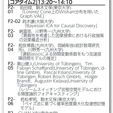
[コアタイム2]
13:20～14:10
前田煌，駒木文保(東京大学)
P2-
「Lorentz Cone上のWishart分布を用いた
01
Graph VAE」
鈴木讓(大阪大学)
P2-02
「Bayesian ICA for Causal Discovery」
納富崇，川野秀一(九州大学)
P2-
「異質性を考慮した因果探索における行政施策
03
の効果構造分析」
相良博喜(九州大学)，岡崎彰良(統計数理研究
P2-
所)，川野秀一(九州大学)
04
「連結lassoによる時間変動係数をもつ加速故
障時間モデルの推定」
奥山健人(University of Tübingen)，Tim
P2-
Fabian Schaffland(University of Tübingen, d-
05
fine GmbH)，Pascal Kilian(University of
Tübingen, Robert Bosch GmbH)，Holger
Brandt，Augustin Kelava(University of
Tübingen)
「レジームスイッチング状態空間モデルにおけ
る頻度論的フォアキャスティング」
若松孝明，駒木文保(東京大学)
P2-
「ベイズ法に基づく確率密度最大化型連想記憶
06
モデル」