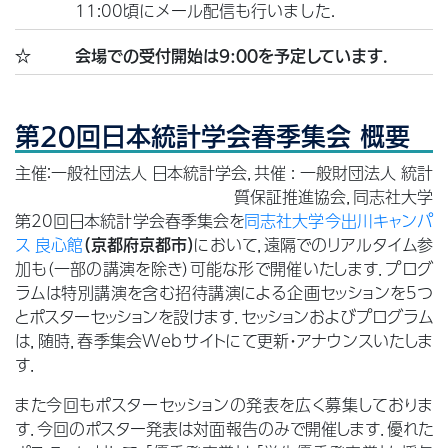
11:00頃にメール配信も行いました.
☆
会場での受付開始は9:00を予定しています.
第20回日本統計学会春季集会 概要
主催：一般社団法人 日本統計学会，共催 : 一般財団法人 統計
質保証推進協会，同志社大学
第20回日本統計学会春季集会を
同志社大学今出川キャンパ
ス
良心館
において，遠隔でのリアルタイム参
(京都府京都市)
加も（一部の講演を除き）可能な形で開催いたします．プログ
ラムは特別講演を含む招待講演による企画セッションを5つ
とポスターセッションを設けます．セッションおよびプログラム
は，随時，春季集会Webサイトにて更新・アナウンスいたしま
す．
また今回もポスターセッションの発表を広く募集しておりま
す．今回のポスター発表は対面報告のみで開催します．優れた