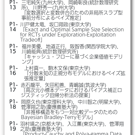
三宅純矢(九州大学)，岡崎彰良(統計数理研究
P1-
所)，川野秀一(九州大学)
13
「変数選択と変数併合のための非局所スラブ型
事前分布によるベイズ推定」
川戸健太竜，坂口翔政(東京大学)
P1-
「Exact and Optimal Sample Size Selection
14
for RCTs under Exploration-Exploitation
Tradeoff」
福井美優，地道正行，阪智香(関西学院大学)，
P1-
川崎能典(統計数理研究所)
15
「キャッシュ・フローに基づく企業価値モデリ
ング」
上村真一，駒木文保(東京大学)
P1-
「分散未知の正規分布モデルにおけるベイズ拡
16
張推定量」
赤石龍平，矢田和善，青嶋誠(筑波大学)
P1-
「高次元小標本データにおけるバイアス補正ロ
17
ジスティック回帰分析法の提案」
岡原久也(東京理科大学)，中川智之(明星大学)，
P1-
菅澤翔之助(慶應義塾大学)
18
「非推移構造をもつ一対比較データのための
Bayesian Bradley-Terryモデル」
羽村靖之(京都大学)，入江薫(東京大学)，菅澤翔
P1-
之助(慶應義塾大学)
19
「Product-Cauchy and Pólya-gamma Data