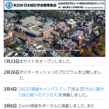
Previous
Next
本サイトをオープンしました.
1月23日
ポスターセッションのプログラムを公開しまし
2月26日
た.
[当日の導線キャンパスマップ]
および
[今出川駅か
3月4日
ら良心館へのアクセス]
を掲載しました。
Zoom情報をポータルに掲載しました. また
3月6日