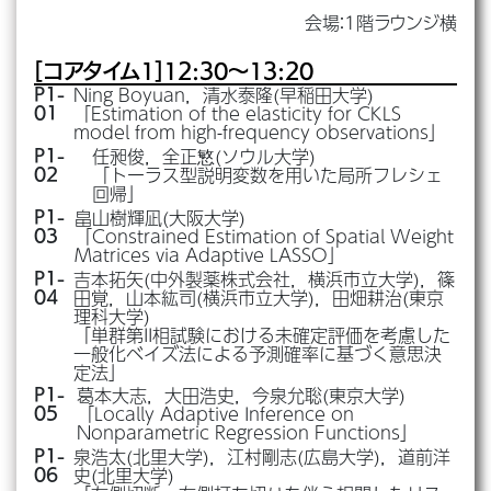
会場：1階ラウンジ横
[コアタイム1]
12:30～13:20
Ning Boyuan，清水泰隆(早稲田大学)
P1-
「Estimation of the elasticity for CKLS
01
model from high-frequency observations」
任昶俊，全正慜(ソウル大学)
P1-
「トーラス型説明変数を用いた局所フレシェ
02
回帰」
畠山樹輝凪(大阪大学)
P1-
「Constrained Estimation of Spatial Weight
03
Matrices via Adaptive LASSO」
吉本拓矢(中外製薬株式会社，横浜市立大学)，篠
P1-
田覚，山本紘司(横浜市立大学)，田畑耕治(東京
04
理科大学)
「単群第II相試験における未確定評価を考慮した
一般化ベイズ法による予測確率に基づく意思決
定法」
葛本大志，大田浩史，今泉允聡(東京大学)
P1-
「Locally Adaptive Inference on
05
Nonparametric Regression Functions」
泉浩太(北里大学)，江村剛志(広島大学)，道前洋
P1-
史(北里大学)
06